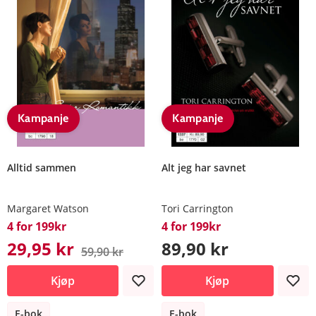
Kampanje
Kampanje
Alltid sammen
Alt jeg har savnet
Margaret Watson
Tori Carrington
4 for 199kr
4 for 199kr
29,95 kr
89,90 kr
59,90 kr
Kjøp
Kjøp
E-bok
E-bok