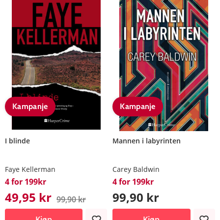
Kampanje
Kampanje
I blinde
Mannen i labyrinten
Faye Kellerman
Carey Baldwin
4 for 199kr
4 for 199kr
49,95 kr
99,90 kr
99,90 kr
Kjøp
Kjøp