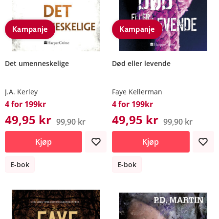
Kampanje
Kampanje
Det umenneskelige
Død eller levende
J.A. Kerley
Faye Kellerman
4 for 199kr
4 for 199kr
49,95 kr
49,95 kr
99,90 kr
99,90 kr
Kjøp
Kjøp
E-bok
E-bok