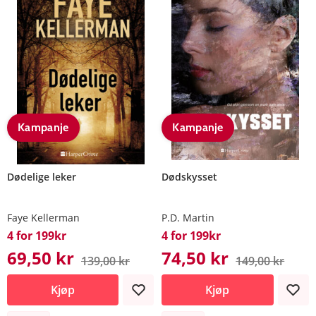
Kampanje
Kampanje
Dødelige leker
Dødskysset
Faye Kellerman
P.D. Martin
4 for 199kr
4 for 199kr
69,50 kr
74,50 kr
139,00 kr
149,00 kr
Kjøp
Kjøp