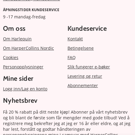
ÅPNINGSTIDER KUNDESERVICE
9 -17 mandag-fredag
Om oss
Kundeservice
Om Harlequin
Kontakt
Om HarperCollins Nordic
Betingelsene
Cookies
FAQ
Personopplysninger
Slik fungerer e-bøker
Levering og retur
Mine sider
Abonnementer
Logg inn/Lag en konto
Nyhetsbrev
Få 20 % rabatt på ditt neste kjøp! Abonner på vårt nyhetsbrev
og bli blant de første som får mengder med gode tilbud! Ved å
registrere meg bekrefter jeg at jeg er 16 år eller eldre, og at jeg
har lest, forstått og godtar håndteringen av
personopplysningene mine i samsvar med HarperCollins