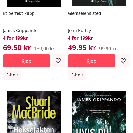
Et perfekt kupp
Glemselens sted
James Grippando
John Burley
4 for 199kr
4 for 199kr
69,50 kr
49,95 kr
139,00 kr
99,90 kr
Kjøp
Kjøp
E-bok
E-bok