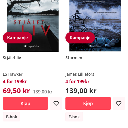
Kampanje
Kampanje
Stjålet liv
Stormen
LS Hawker
James Lilliefors
4 for 199kr
4 for 199kr
69,50 kr
139,00 kr
139,00 kr
Kjøp
Kjøp
E-bok
E-bok