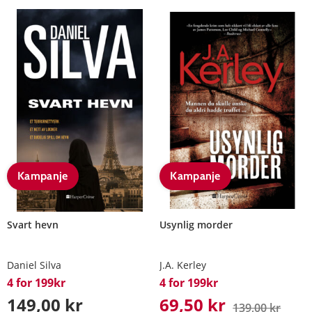
Kampanje
Kampanje
Svart hevn
Usynlig morder
Daniel Silva
J.A. Kerley
4 for 199kr
4 for 199kr
149,00 kr
69,50 kr
139,00 kr