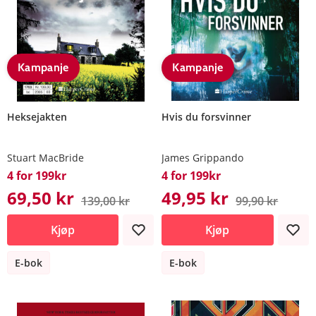
Kampanje
Kampanje
Heksejakten
Hvis du forsvinner
Stuart MacBride
James Grippando
4 for 199kr
4 for 199kr
69,50 kr
49,95 kr
139,00 kr
99,90 kr
Kjøp
Kjøp
E-bok
E-bok