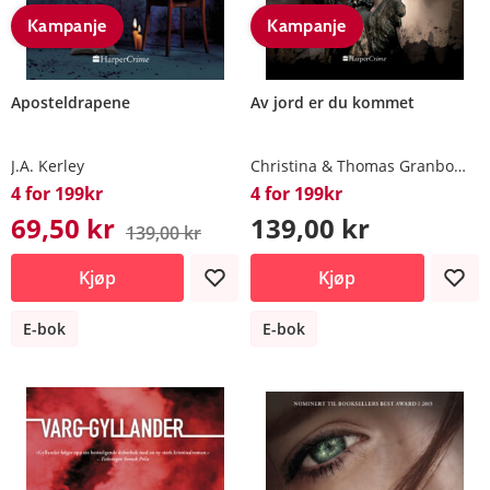
Kampanje
Kampanje
Aposteldrapene
Av jord er du kommet
J.A. Kerley
Christina & Thomas Granbom & Erikson
4 for 199kr
4 for 199kr
69,50 kr
139,00 kr
139,00 kr
Kjøp
Kjøp
E-bok
E-bok