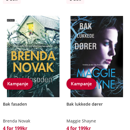
Kampanje
Kampanje
Bak fasaden
Bak lukkede dører
Brenda Novak
Maggie Shayne
4 for 199kr
4 for 199kr