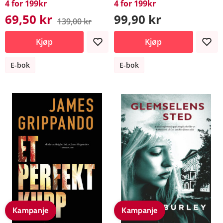
4 for 199kr
4 for 199kr
69,50 kr
99,90 kr
139,00 kr
Kjøp
Kjøp
E-bok
E-bok
Kampanje
Kampanje