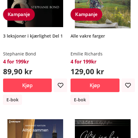
Kampanje
Kampanje
3 leksjoner i kjærlighet Del 1
Alle vakre farger
Stephanie Bond
Emilie Richards
4 for 199kr
4 for 199kr
89,90 kr
129,00 kr
Kjøp
Kjøp
E-bok
E-bok