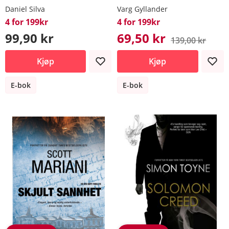
Daniel Silva
Varg Gyllander
4 for 199kr
4 for 199kr
99,90 kr
69,50 kr
139,00 kr
Kjøp
Kjøp
E-bok
E-bok