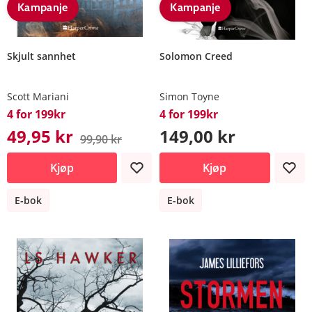
Kampanje
Kampanje
Skjult sannhet
Solomon Creed
Scott Mariani
Simon Toyne
4 for 199kr
4 for 199kr
49,95 kr
149,00 kr
99,90 kr
Kjøp
Kjøp
E-bok
E-bok