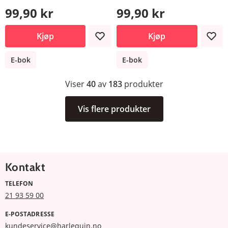
99,90 kr
99,90 kr
Kjøp
Kjøp
E-bok
E-bok
Viser
40
av
183
produkter
Vis flere produkter
Kontakt
TELEFON
21 93 59 00
E-POSTADRESSE
kundeservice@harlequin.no