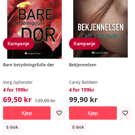
Kampanje
Kampanje
Bare betydningsfulle dør
Bekjennelsen
Varg Gyllander
Carey Baldwin
4 for 199kr
4 for 199kr
69,50 kr
99,90 kr
139,00 kr
Kjøp
Kjøp
E-bok
E-bok