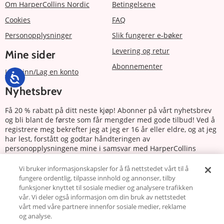
Om HarperCollins Nordic
Betingelsene
Cookies
FAQ
Personopplysninger
Slik fungerer e-bøker
Levering og retur
Mine sider
Abonnementer
Logg inn/Lag en konto
Nyhetsbrev
Få 20 % rabatt på ditt neste kjøp! Abonner på vårt nyhetsbrev
og bli blant de første som får mengder med gode tilbud! Ved å
registrere meg bekrefter jeg at jeg er 16 år eller eldre, og at jeg
har lest, forstått og godtar håndteringen av
personopplysningene mine i samsvar med HarperCollins
Nordics personvernerklæring.
Vi bruker informasjonskapsler for å få nettstedet vårt til å
fungere ordentlig, tilpasse innhold og annonser, tilby
Abonnere
funksjoner knyttet til sosiale medier og analysere trafikken
vår. Vi deler også informasjon om din bruk av nettstedet
Følg oss
vårt med våre partnere innenfor sosiale medier, reklame
og analyse.