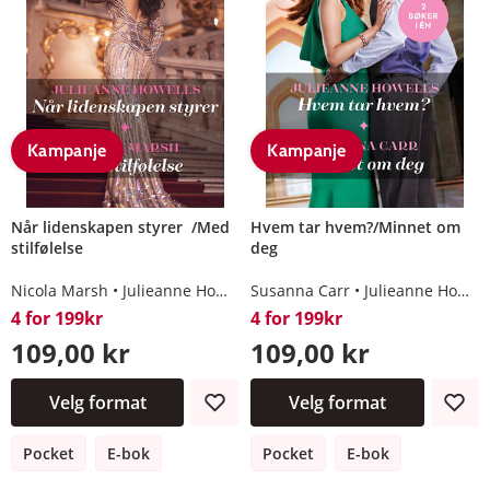
Kampanje
Kampanje
Når lidenskapen styrer /Med
Hvem tar hvem?/Minnet om
stilfølelse
deg
Nicola Marsh
Julieanne Howells
Susanna Carr
Julieanne Howells
4 for 199kr
4 for 199kr
109,00 kr
109,00 kr
Velg format
Velg format
Pocket
E-bok
Pocket
E-bok