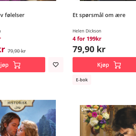
v følelser
Et spørsmål om ære
n
Helen Dickson
r
4 for 199kr
kr
79,90 kr
79,90 kr
jøp
Kjøp
E-bok