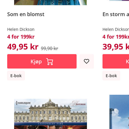
Som en blomst
En storm a
Helen Dickson
Helen Dickso
4 for 199kr
4 for 199k
49,95 kr
39,95 
99,90 kr
Kjøp
K
E-bok
E-bok