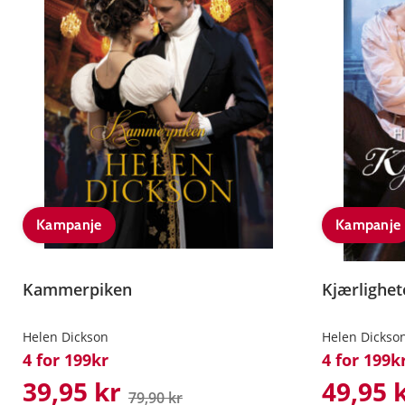
Kampanje
Kampanje
Kammerpiken
Kjærlighet
Helen Dickson
Helen Dickso
4 for 199kr
4 for 199k
39,95 kr
49,95 
79,90 kr