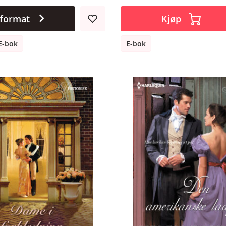
 format
Kjøp
E-bok
E-bok