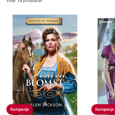
Viser
13
produkter
Kampanje
Kampanje