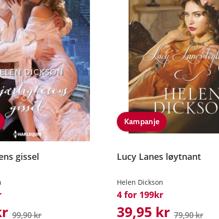
Kampanje
ens gissel
Lucy Lanes løytnant
n
Helen Dickson
r
4 for 199kr
kr
39,95 kr
99,90 kr
79,90 kr