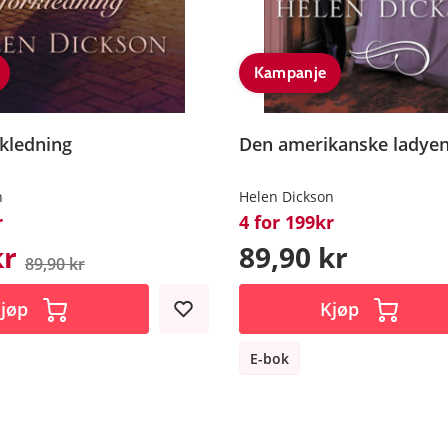
Kampanje
kledning
Den amerikanske ladye
n
Helen Dickson
r
4 for 199kr
kr
89,90 kr
89,90 kr
jøp
Kjøp
E-bok