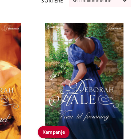
SORTERE
Sist innkommende
Kampanje