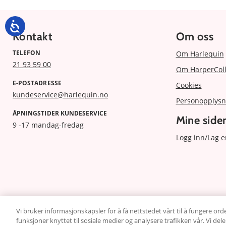
Kontakt
Om oss
TELEFON
Om Harlequin
21 93 59 00
Om HarperColl
E-POSTADRESSE
Cookies
kundeservice@harlequin.no
Personopplysn
ÅPNINGSTIDER KUNDESERVICE
Mine side
9 -17 mandag-fredag
Logg inn/Lag e
Vi bruker informasjonskapsler for å få nettstedet vårt til å fungere orde
funksjoner knyttet til sosiale medier og analysere trafikken vår. Vi de