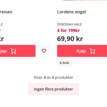
reisen
Lordens engel
LE
DEBORAH HALE
r
4 for 199kr
kr
69,90 kr
jøp
Kjøp
E-bok
Viser
4
av
4
produkter
Ingen flere produkter