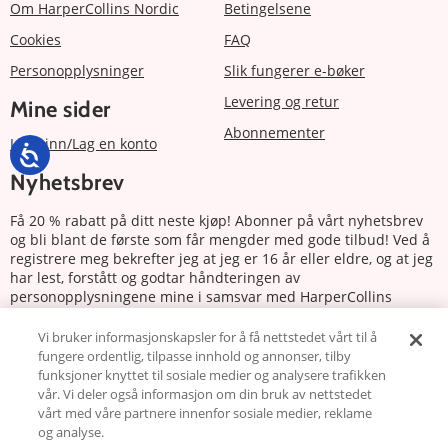
Om HarperCollins Nordic
Betingelsene
Cookies
FAQ
Personopplysninger
Slik fungerer e-bøker
Levering og retur
Mine sider
Abonnementer
Logg inn/Lag en konto
Nyhetsbrev
Få 20 % rabatt på ditt neste kjøp! Abonner på vårt nyhetsbrev
og bli blant de første som får mengder med gode tilbud! Ved å
registrere meg bekrefter jeg at jeg er 16 år eller eldre, og at jeg
har lest, forstått og godtar håndteringen av
personopplysningene mine i samsvar med HarperCollins
Nordics personvernerklæring.
Vi bruker informasjonskapsler for å få nettstedet vårt til å
fungere ordentlig, tilpasse innhold og annonser, tilby
Abonnere
funksjoner knyttet til sosiale medier og analysere trafikken
vår. Vi deler også informasjon om din bruk av nettstedet
Følg oss
vårt med våre partnere innenfor sosiale medier, reklame
og analyse.