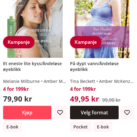
Kampanje
Kampanje
Et eneste lite kyss/Åndeløse
På dypt vann/Åndeløse
øyeblikk
øyeblikk
Melanie Milburne
Amber McKenzie
Tina Beckett
Amber McKenzie
4 for 199kr
4 for 199kr
79,90 kr
49,95 kr
99,90 kr
Kjøp
Velg format
E-bok
Pocket
E-bok