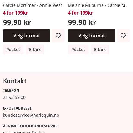
Carole Mortimer
Annie West
Melanie Milburne
Carole Mortimer
4 for 199kr
4 for 199kr
99,90 kr
99,90 kr
Velg format
Velg format
Pocket
E-bok
Pocket
E-bok
Kontakt
TELEFON
21 93 59 00
E-POSTADRESSE
kundeservice@harlequin.no
ÅPNINGSTIDER KUNDESERVICE
9 -17 mandag-fredag