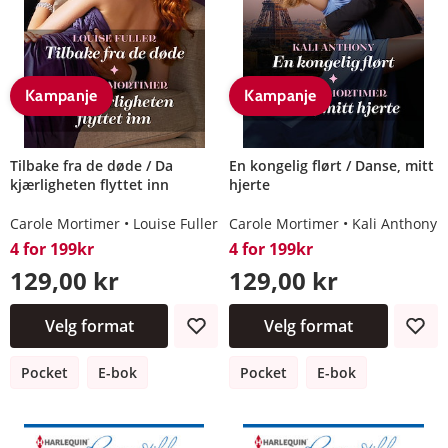
Kampanje
Kampanje
Tilbake fra de døde / Da
En kongelig flørt / Danse, mitt
kjærligheten flyttet inn
hjerte
Carole Mortimer
Louise Fuller
Carole Mortimer
Kali Anthony
4 for 199kr
4 for 199kr
129,00 kr
129,00 kr
Velg format
Velg format
Pocket
E-bok
Pocket
E-bok