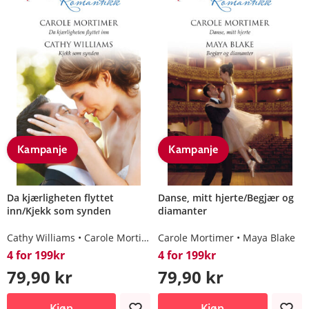
Kampanje
Kampanje
Da kjærligheten flyttet
Danse, mitt hjerte/Begjær og
inn/Kjekk som synden
diamanter
Cathy Williams
Carole Mortimer
Carole Mortimer
Maya Blake
4 for 199kr
4 for 199kr
79,90 kr
79,90 kr
Kjøp
Kjøp