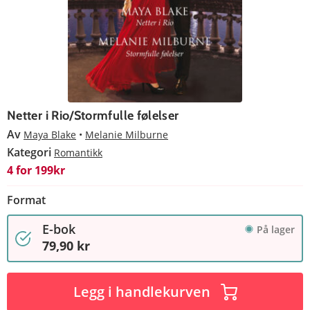
Netter i Rio/Stormfulle følelser
Av
Maya Blake
Melanie Milburne
Kategori
Romantikk
4 for 199kr
Format
E-bok
På lager
79,90 kr
Legg i handlekurven