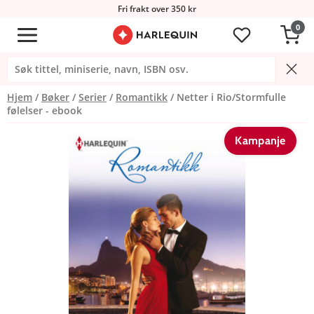
Fri frakt over 350 kr
0
Hjem
Bøker
Serier
Romantikk
Netter i Rio/Stormfulle
følelser - ebook
Kampanje