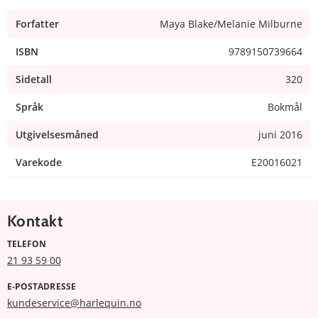
Forfatter
Maya Blake/Melanie Milburne
ISBN
9789150739664
Sidetall
320
Språk
Bokmål
Utgivelsesmåned
juni 2016
Varekode
E20016021
Kontakt
TELEFON
21 93 59 00
E-POSTADRESSE
kundeservice@harlequin.no