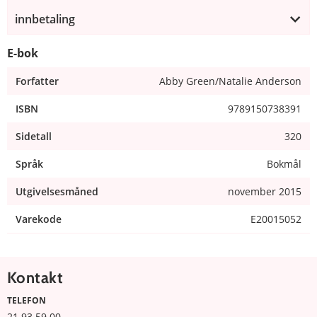
innbetaling
E-bok
Forfatter
Abby Green/Natalie Anderson
ISBN
9789150738391
Sidetall
320
Språk
Bokmål
Utgivelsesmåned
november 2015
Varekode
E20015052
Kontakt
TELEFON
21 93 59 00