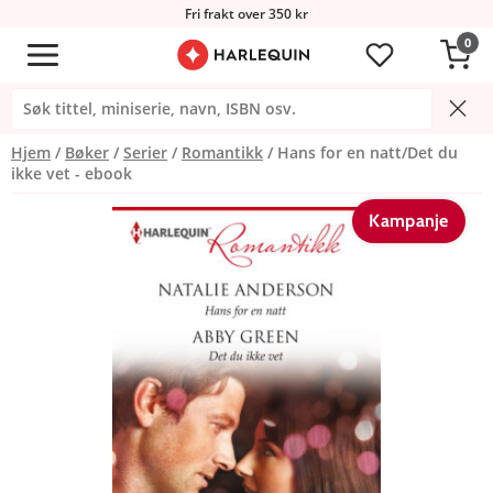
Fri frakt over 350 kr
0
Hjem
Bøker
Serier
Romantikk
Hans for en natt/Det du
ikke vet - ebook
Kampanje