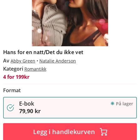
Hans for en natt/Det du ikke vet
Av
Abby Green
Natalie Anderson
Kategori
Romantikk
4 for 199kr
Format
E-bok
På lager
79,90 kr
Legg i handlekurven