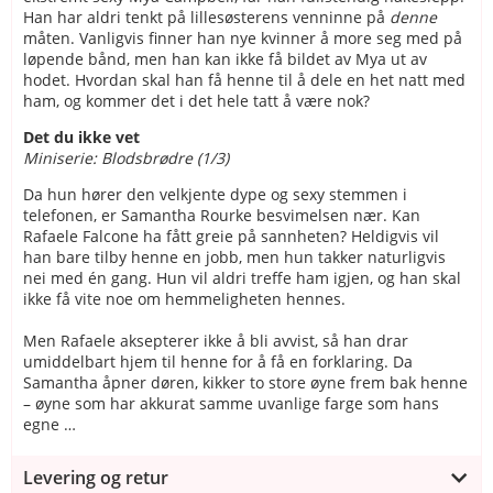
Han har aldri tenkt på lillesøsterens venninne på
denne
måten. Vanligvis finner han nye kvinner å more seg med på
løpende bånd, men han kan ikke få bildet av Mya ut av
hodet. Hvordan skal han få henne til å dele en het natt med
ham, og kommer det i det hele tatt å være nok?
Det du ikke vet
Miniserie: Blodsbrødre (1/3)
Da hun hører den velkjente dype og sexy stemmen i
telefonen, er Samantha Rourke besvimelsen nær. Kan
Rafaele Falcone ha fått greie på sannheten? Heldigvis vil
han bare tilby henne en jobb, men hun takker naturligvis
nei med én gang. Hun vil aldri treffe ham igjen, og han skal
ikke få vite noe om hemmeligheten hennes.
Men Rafaele aksepterer ikke å bli avvist, så han drar
umiddelbart hjem til henne for å få en forklaring. Da
Samantha åpner døren, kikker to store øyne frem bak henne
– øyne som har akkurat samme uvanlige farge som hans
egne …
Levering og retur