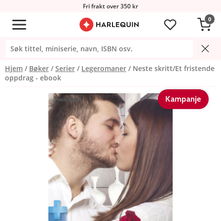
Fri frakt over 350 kr
0
Hjem
Bøker
Serier
Legeromaner
Neste skritt/Et fristende
oppdrag - ebook
Kampanje