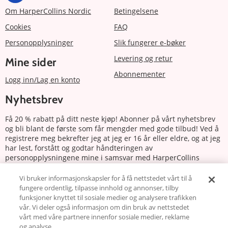
Om HarperCollins Nordic
Betingelsene
Cookies
FAQ
Personopplysninger
Slik fungerer e-bøker
Levering og retur
Mine sider
Abonnementer
Logg inn/Lag en konto
Nyhetsbrev
Få 20 % rabatt på ditt neste kjøp! Abonner på vårt nyhetsbrev
og bli blant de første som får mengder med gode tilbud! Ved å
registrere meg bekrefter jeg at jeg er 16 år eller eldre, og at jeg
har lest, forstått og godtar håndteringen av
personopplysningene mine i samsvar med HarperCollins
Nordics personvernerklæring.
Vi bruker informasjonskapsler for å få nettstedet vårt til å
fungere ordentlig, tilpasse innhold og annonser, tilby
Abonnere
funksjoner knyttet til sosiale medier og analysere trafikken
vår. Vi deler også informasjon om din bruk av nettstedet
Følg oss
vårt med våre partnere innenfor sosiale medier, reklame
og analyse.