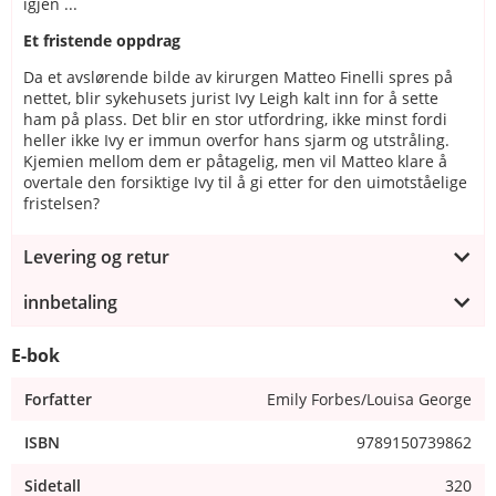
igjen ...
Et fristende oppdrag
Da et avslørende bilde av kirurgen Matteo Finelli spres på
nettet, blir sykehusets jurist Ivy Leigh kalt inn for å sette
ham på plass. Det blir en stor utfordring, ikke minst fordi
heller ikke Ivy er immun overfor hans sjarm og utstråling.
Kjemien mellom dem er påtagelig, men vil Matteo klare å
overtale den forsiktige Ivy til å gi etter for den uimotståelige
fristelsen?
Levering og retur
innbetaling
E-bok
Forfatter
Emily Forbes/Louisa George
ISBN
9789150739862
Sidetall
320