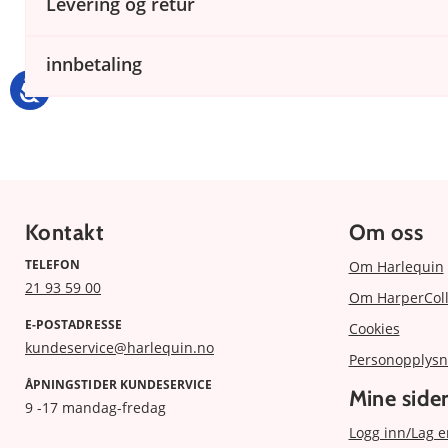
Levering og retur
innbetaling
Kontakt
Om oss
TELEFON
Om Harlequin
21 93 59 00
Om HarperColl
E-POSTADRESSE
Cookies
kundeservice@harlequin.no
Personopplysn
ÅPNINGSTIDER KUNDESERVICE
Mine side
9 -17 mandag-fredag
Logg inn/Lag e