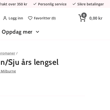
 frakt over 350 kr
Personlig service
Sikre betalinger
0
0,00 kr
Logg inn
Favoritter (
0
)
Oppdag mer
eromaner
n/Sju års lengsel
 Milburne