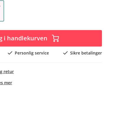
r
g i handlekurven
Personlig service
Sikre betalinger
g retur
es mer