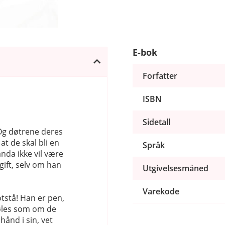
E-bok
Forfatter
ISBN
Sidetall
 Og døtrene deres
t de skal bli en
Språk
nda ikke vil være
 gift, selv om han
Utgivelsesmåned
Varekode
tstå! Han er pen,
føles som om de
hånd i sin, vet