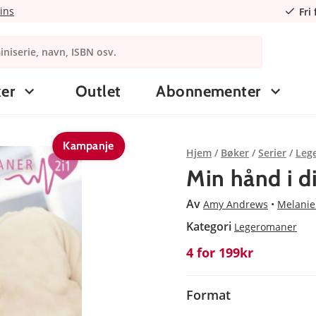
ins
Fri
er
Outlet
Abonnementer
Kampanje
Hjem
Bøker
Serier
Leg
Min hånd i di
Av
Amy Andrews
Melanie
Kategori
Legeromaner
4 for 199kr
Format