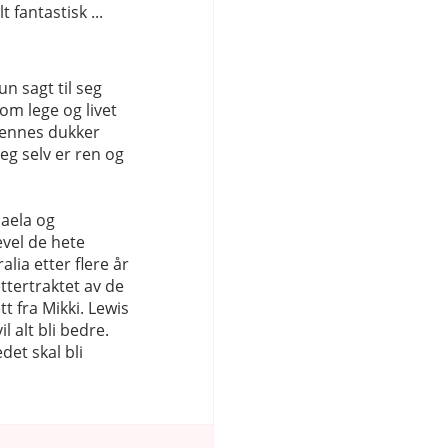
 fantastisk ...
un sagt til seg
m lege og livet
hennes dukker
eg selv er ren og
aela og
evel de hete
alia etter flere år
ttertraktet av de
tt fra Mikki. Lewis
l alt bli bedre.
det skal bli