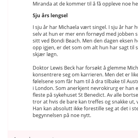
Miranda at de kommer til å få oppleve noe helt
Sju års lengsel
I sju år har Michaela vært singel. I sju år har h
selv at hun er mer enn fornøyd med jobben so
sitt ved Bondi Beach. Men den dagen eksen 
opp igjen, er det som om alt hun har sagt til s
skjær løgn.
Doktor Lewis Beck har forsøkt å glemme Mich
konsentrere seg om karrieren. Men det er lik
følelsene som får ham til å dra tilbake til Austr
i London. Som anerkjent nevrokirurg er han e
fleste på sykehuset St Benedict. Av alle bortse
tror at hvis de bare kan treffes og snakke ut, vi
Han kan absolutt ikke forestille seg at det i ste
begynnelsen på noe nytt.