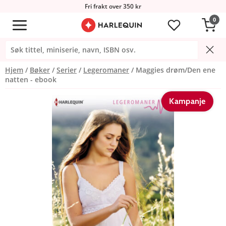
Fri frakt over 350 kr
0
Hjem
Bøker
Serier
Legeromaner
Maggies drøm/Den ene
natten - ebook
Kampanje