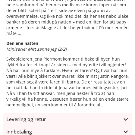
hele samfunnet på hennes medisinske kunnskaper nå som
de er blitt isolert på "feil" side av elven på grunn av
oversvømmelse. Og ikke nok med det, da hennes nabo Blake
banker på døren midt på natten – med en liten forlatt baby i
armene – forstår Maggie at det betyr trøbbel. På mer enn én
måte ...
Den ene natten
Miniserie: Mitt sanne jeg (2/2)
Sykepleieren Jena Piermont kommer tilbake til byen hun
flyktet fra for et knapt år siden – med nyfødte tvillingjenter!
Nå har hun mye å forklare. Hvem er faren? Og hvor har hun
vært? Alle blir sjokkert over svaret, ikke minst Justin Rangore,
som viser seg å være faren til barna. De er resultatet av en
het natt da han trodde at Jena var hennes tvillingsøster, Jaci.
Nå vil han ta sitt ansvar, men Jena nekter å tro at han
virkelig vil ha henne. Dessuten bærer hun på en enda større
hemmelighet, en som kommer til å forandre alt.
Levering og retur
innbetaling