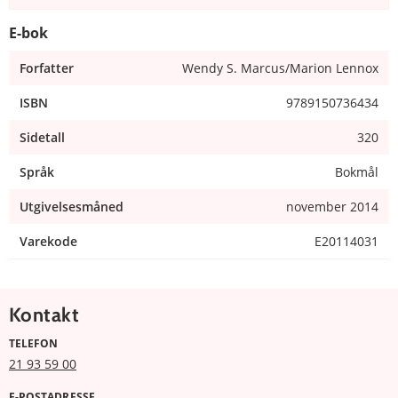
E-bok
Forfatter
Wendy S. Marcus/Marion Lennox
ISBN
9789150736434
Sidetall
320
Språk
Bokmål
Utgivelsesmåned
november 2014
Varekode
E20114031
Kontakt
TELEFON
21 93 59 00
E-POSTADRESSE