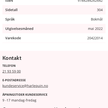
ISBN
9788284262642
Sidetall
304
Språk
Bokmål
Utgivelsesmåned
mai 2022
Varekode
20422014
Kontakt
TELEFON
21 93 59 00
E-POSTADRESSE
kundeservice@harlequin.no
ÅPNINGSTIDER KUNDESERVICE
9 -17 mandag-fredag