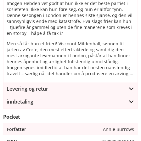
Imogen Hebden vet godt at hun ikke er det beste partiet i
sosieteten. Ikke kan hun føre seg, og hun er altfor tynn.
Denne sesongen i London er hennes siste sjanse, og den vil
sannsynligvis ende med katastrofe. Hva slags frier kan hun
– tjuefire år gammel og uten de fine manerene som kreves i
en storby – håpe å få tak i?
Men så får hun et frieri! Viscount Mildenhall, sønnen til
jarlen av Corfe, den mest ettertraktede og samtidig den
mest arrogante levemannen i London, påstår at han finner
hennes åpenhet og ærlighet fullstendig uimotståelig.
Imogen synes imidlertid at han har det nesten uanstendig
travelt – særlig når det handler om å produsere en arving …
Levering og retur
innbetaling
Pocket
Forfatter
Annie Burrows