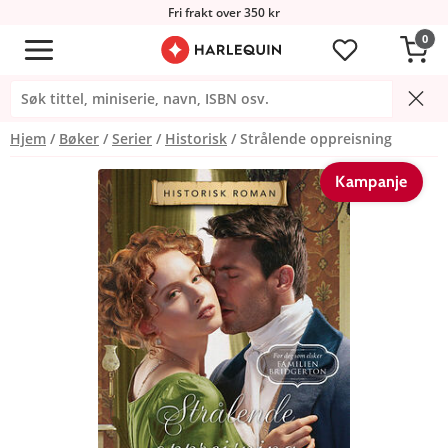
Fri frakt over 350 kr
0
Hjem
Bøker
Serier
Historisk
Strålende oppreisning
Kampanje