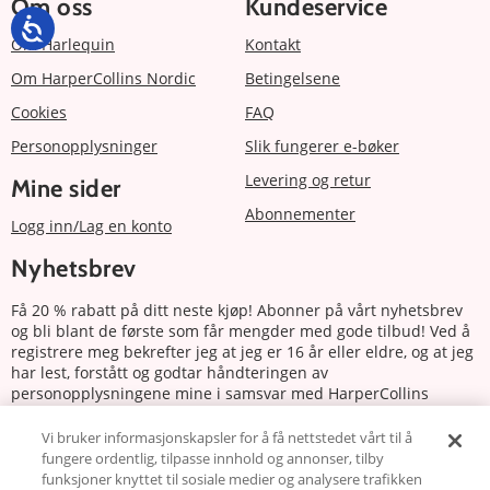
Om oss
Kundeservice
Om Harlequin
Kontakt
Om HarperCollins Nordic
Betingelsene
Cookies
FAQ
Personopplysninger
Slik fungerer e-bøker
Levering og retur
Mine sider
Abonnementer
Logg inn/Lag en konto
Nyhetsbrev
Få 20 % rabatt på ditt neste kjøp! Abonner på vårt nyhetsbrev
og bli blant de første som får mengder med gode tilbud! Ved å
registrere meg bekrefter jeg at jeg er 16 år eller eldre, og at jeg
har lest, forstått og godtar håndteringen av
personopplysningene mine i samsvar med HarperCollins
Nordics personvernerklæring.
Vi bruker informasjonskapsler for å få nettstedet vårt til å
fungere ordentlig, tilpasse innhold og annonser, tilby
Abonnere
funksjoner knyttet til sosiale medier og analysere trafikken