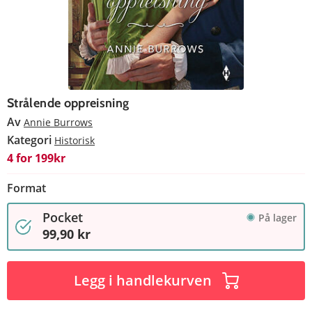
Strålende oppreisning
Av
Annie Burrows
Kategori
Historisk
4 for 199kr
Format
Pocket
På lager
99,90 kr
Legg i handlekurven