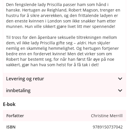
Den fengslende lady Priscilla passer ham som hånd i
hanske. Hertugen av Reighland, Robert Magson, trenger en
hustru for å sikre arverekken, og den frittalende ladyen er
den eneste kvinnen i London som ikke snakker ham etter
munnen. Hun ville sikkert gjøre livet litt mer spennende!
Til tross for den åpenbare seksuelle tiltrekningen mellom
dem, vil ikke lady Priscilla gifte seg –
aldri.
Hun skjuler
nemlig en skammelig hemmelighet. Og hertugen fortjener
bedre enn en fordervet kvinne! Men det virker som om
Robert har bestemt seg, for når han først får øye på noe
vakkert, gjør han hva som helst for å få tak i det!
Levering og retur
innbetaling
E-bok
Forfatter
Christine Merrill
ISBN
9789150737042