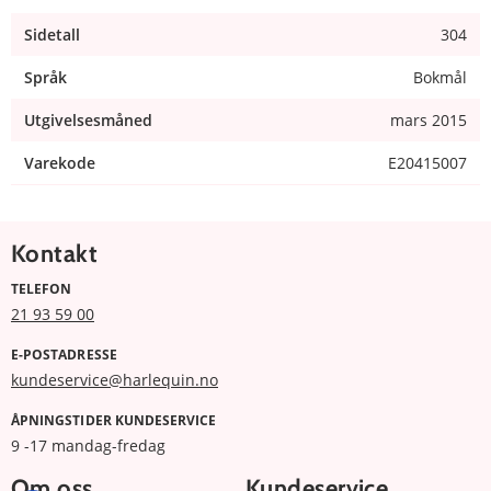
Sidetall
304
Språk
Bokmål
Utgivelsesmåned
mars 2015
Varekode
E20415007
Kontakt
TELEFON
21 93 59 00
E-POSTADRESSE
kundeservice@harlequin.no
ÅPNINGSTIDER KUNDESERVICE
9 -17 mandag-fredag
Om oss
Kundeservice