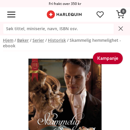
Fri frakt over 350 kr
0
Hjem
Bøker
Serier
Historisk
Skammelig hemmelighet -
ebook
Kampanje