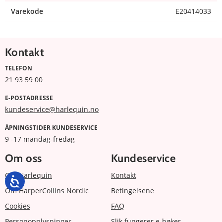
Varekode
E20414033
Kontakt
TELEFON
21 93 59 00
E-POSTADRESSE
kundeservice@harlequin.no
ÅPNINGSTIDER KUNDESERVICE
9 -17 mandag-fredag
Om oss
Kundeservice
Om Harlequin
Kontakt
Om HarperCollins Nordic
Betingelsene
Cookies
FAQ
Personopplysninger
Slik fungerer e-bøker