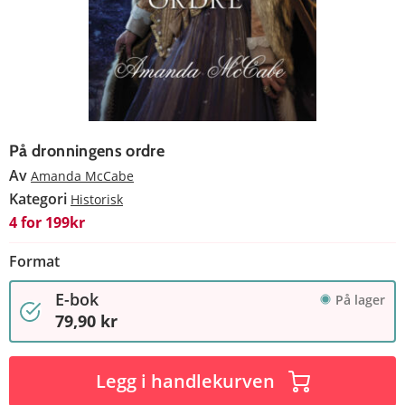
På dronningens ordre
Av
Amanda McCabe
Kategori
Historisk
4 for 199kr
Format
E-bok
På lager
79,90 kr
Legg i handlekurven