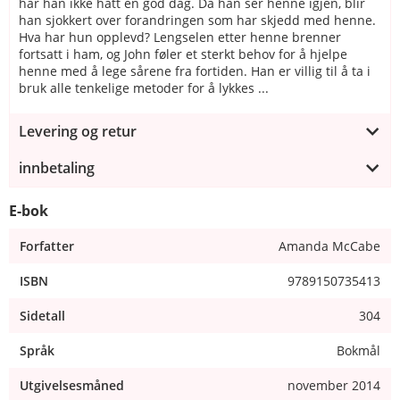
har han ikke hatt en god dag. Da han ser henne igjen, blir
han sjokkert over forandringen som har skjedd med henne.
Hva har hun opplevd? Lengselen etter henne brenner
fortsatt i ham, og John føler et sterkt behov for å hjelpe
henne med å lege sårene fra fortiden. Han er villig til å ta i
bruk alle tenkelige metoder for å lykkes ...
Levering og retur
innbetaling
E-bok
Forfatter
Amanda McCabe
ISBN
9789150735413
Sidetall
304
Språk
Bokmål
Utgivelsesmåned
november 2014