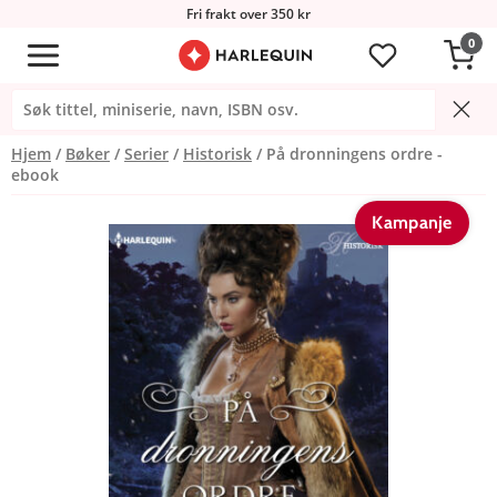
Fri frakt over 350 kr
0
Hjem
Bøker
Serier
Historisk
På dronningens ordre -
ebook
Kampanje