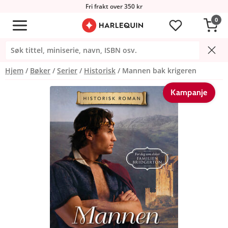
Fri frakt over 350 kr
0
Hjem
Bøker
Serier
Historisk
Mannen bak krigeren
Kampanje