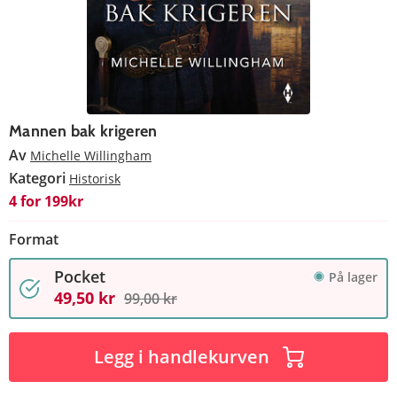
Mannen bak krigeren
Av
Michelle Willingham
Kategori
Historisk
4 for 199kr
Format
Pocket
På lager
49,50 kr
99,00 kr
Legg i handlekurven