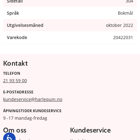
Sidetall
304
Språk
Bokmål
Utgivelsesmåned
oktober 2022
Varekode
20422031
Kontakt
TELEFON
21 93 59 00
E-POSTADRESSE
kundeservice@harlequin.no
ÅPNINGSTIDER KUNDESERVICE
9 -17 mandag-fredag
Om oss
Kundeservice