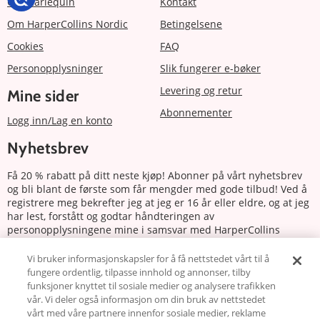
Om Harlequin
Kontakt
Om HarperCollins Nordic
Betingelsene
Cookies
FAQ
Personopplysninger
Slik fungerer e-bøker
Levering og retur
Mine sider
Abonnementer
Logg inn/Lag en konto
Nyhetsbrev
Få 20 % rabatt på ditt neste kjøp! Abonner på vårt nyhetsbrev
og bli blant de første som får mengder med gode tilbud! Ved å
registrere meg bekrefter jeg at jeg er 16 år eller eldre, og at jeg
har lest, forstått og godtar håndteringen av
personopplysningene mine i samsvar med HarperCollins
Nordics personvernerklæring.
Vi bruker informasjonskapsler for å få nettstedet vårt til å
fungere ordentlig, tilpasse innhold og annonser, tilby
Abonnere
funksjoner knyttet til sosiale medier og analysere trafikken
vår. Vi deler også informasjon om din bruk av nettstedet
Følg oss
vårt med våre partnere innenfor sosiale medier, reklame