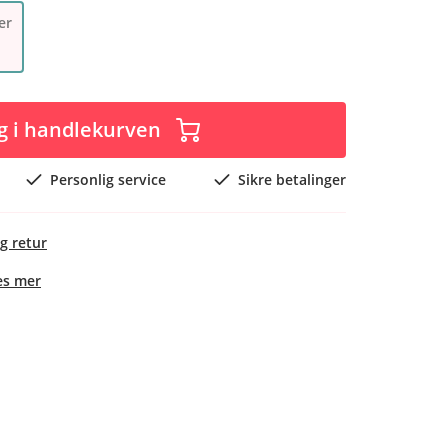
er
g i handlekurven
Personlig service
Sikre betalinger
g retur
es mer