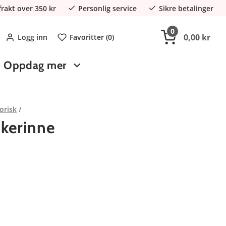
 frakt over 350 kr
Personlig service
Sikre betalinger
0
0,00 kr
Logg inn
Favoritter (
0
)
Oppdag mer
orisk
skerinne