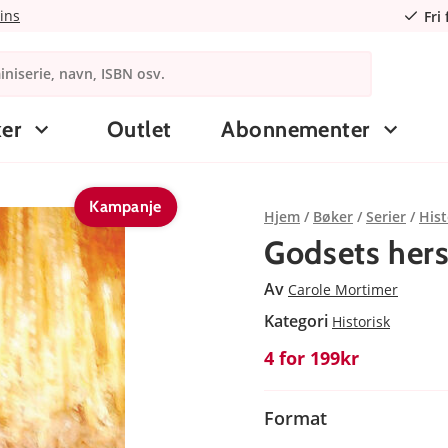
ins
Fri
er
Outlet
Abonnementer
Kampanje
Hjem
Bøker
Serier
Hist
Godsets her
Av
Carole Mortimer
Kategori
Historisk
4 for 199kr
Format