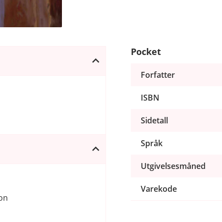
Pocket
Forfatter
ISBN
Sidetall
Språk
Utgivelsesmåned
Varekode
ton