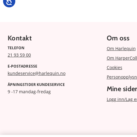
Kontakt
Om oss
TELEFON
Om Harlequin
21 93 59 00
Om HarperColl
E-POSTADRESSE
Cookies
kundeservice@harlequin.no
Personopplysn
ÅPNINGSTIDER KUNDESERVICE
Mine side
9 -17 mandag-fredag
Logg inn/Lag e