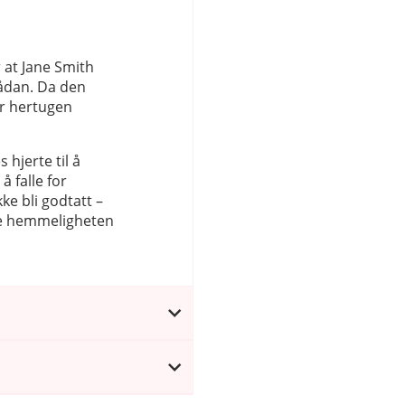
 at Jane Smith
sådan. Da den
ir hertugen
hjerte til å
å falle for
ke bli godtatt –
le hemmeligheten