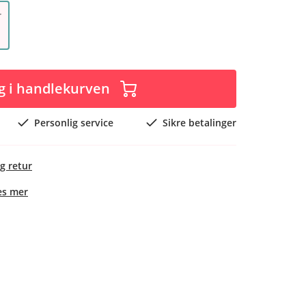
r
g i handlekurven
Personlig service
Sikre betalinger
g retur
es mer