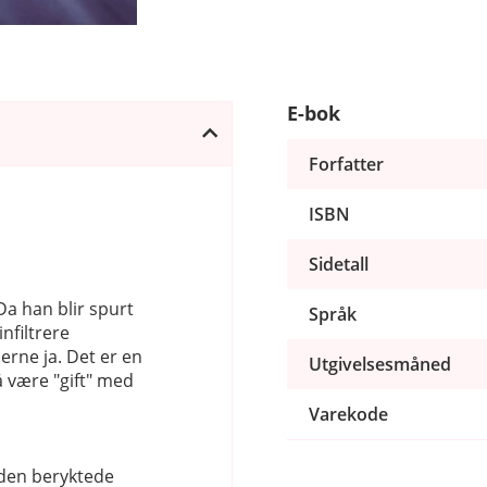
E-bok
Forfatter
ISBN
Sidetall
Da han blir spurt
Språk
nfiltrere
erne ja. Det er en
Utgivelsesmåned
å være "gift" med
Varekode
 den beryktede