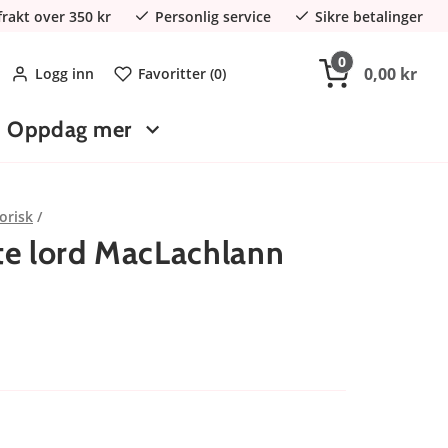
 frakt over 350 kr
Personlig service
Sikre betalinger
0
0,00 kr
Logg inn
Favoritter (
0
)
Oppdag mer
orisk
te lord MacLachlann