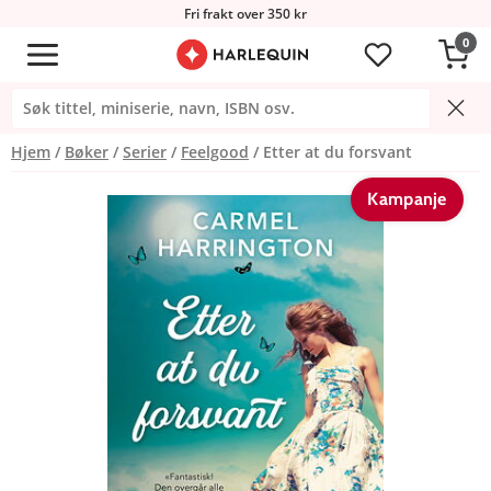
Fri frakt over 350 kr
0
Hjem
Bøker
Serier
Feelgood
Etter at du forsvant
Kampanje