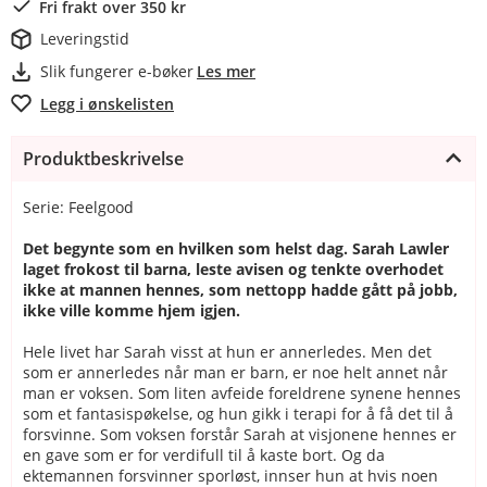
Fri frakt over 350 kr
Leveringstid
Slik fungerer e-bøker
Les mer
Legg i ønskelisten
Produktbeskrivelse
Serie: Feelgood
Det begynte som en hvilken som helst dag. Sarah Lawler
laget frokost til barna, leste avisen og tenkte overhodet
ikke at mannen hennes, som nettopp hadde gått på jobb,
ikke ville komme hjem igjen.
Hele livet har Sarah visst at hun er annerledes. Men det
som er annerledes når man er barn, er noe helt annet når
man er voksen. Som liten avfeide foreldrene synene hennes
som et fantasispøkelse, og hun gikk i terapi for å få det til å
forsvinne. Som voksen forstår Sarah at visjonene hennes er
en gave som er for verdifull til å kaste bort. Og da
ektemannen forsvinner sporløst, innser hun at hvis noen