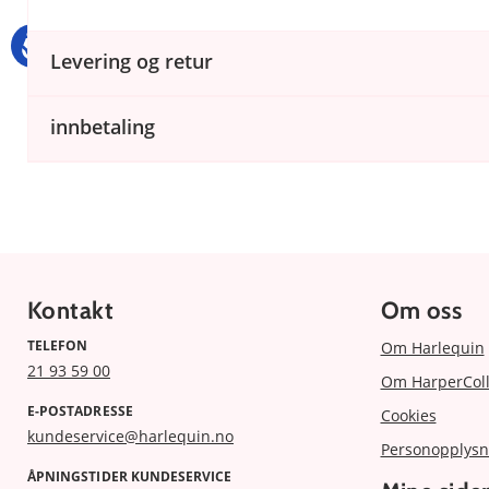
Levering og retur
innbetaling
Kontakt
Om oss
TELEFON
Om Harlequin
21 93 59 00
Om HarperColl
E-POSTADRESSE
Cookies
kundeservice@harlequin.no
Personopplysn
ÅPNINGSTIDER KUNDESERVICE