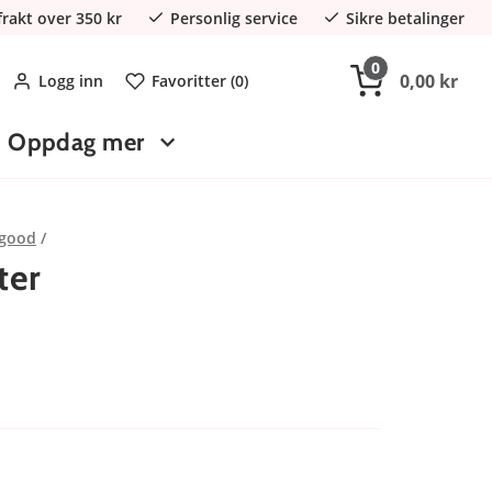
 frakt over 350 kr
Personlig service
Sikre betalinger
0
0,00 kr
Logg inn
Favoritter (
0
)
Oppdag mer
lgood
ter