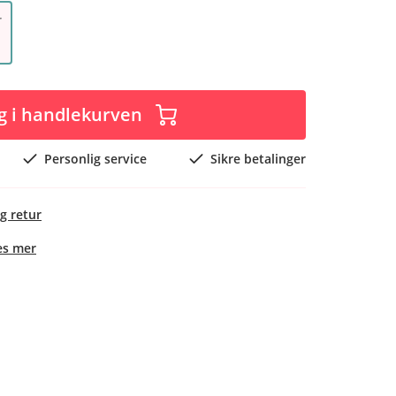
r
g i handlekurven
Personlig service
Sikre betalinger
g retur
es mer