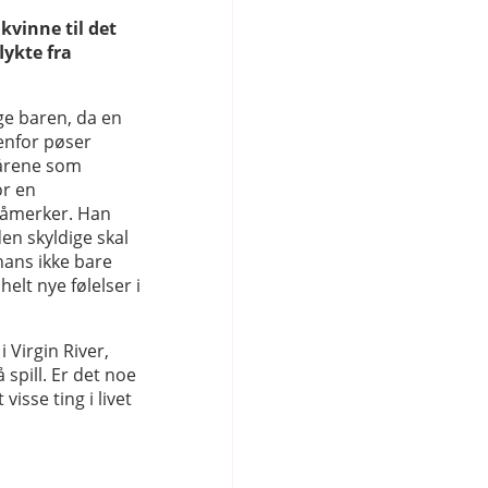
kvinne til det
flykte fra
nge baren, da en
enfor pøser
 årene som
or en
blåmerker. Han
den skyldige skal
hans ikke bare
helt nye følelser i
 Virgin River,
spill. Er det noe
visse ting i livet