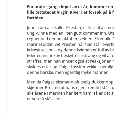
For andre gang i løpet av et år, kommer en 
lille tettstedet Virgin River i et forsøk på å 
fortiden.
John, som alle kaller Presten, er klar til å ste
ung kvinne med en liten gutt kommer inn. Ut
regnet ned denne oktoberkvelden. Etter alle
marinesoldat, vet Presten når han står overf
krisesituasjon – og denne kvinnen er full av 
føler en instinktiv beskyttelsestrang og vil at 
straffes, men han innser også at reaksjonen 
skyldes erfaring. Paige Lassiter vekker nemlig 
denne barske, men egentlig myke mannen.
Men da Paiges eksmann plutselig dukker opp i
skjønner Presten at hans egen fremtid står på 
alle årene i marinen har lært ham, så er det at 
er verd å slåss for.