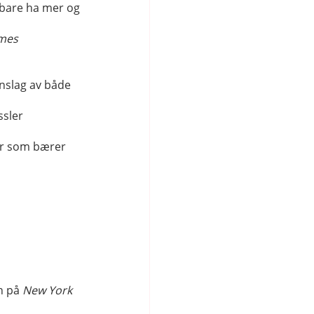
 bare ha mer og
mes
nnslag av både
ssler
er som bærer
n på
New York