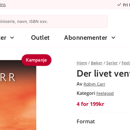
ins
Fri
er
Outlet
Abonnementer
Kampanje
Hjem
Bøker
Serier
Fee
Der livet ven
Av
Robyn Carr
Kategori
Feelgood
4 for 199kr
Format