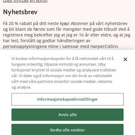
Logg inn/Lag en konto
Nyhetsbrev
Få 20 % rabatt på ditt neste kjøp! Abonner på vårt nyhetsbrev
og bli blant de første som får mengder med gode tilbud! Ved å
registrere meg bekrefter jeg at jeg er 16 år eller eldre, og at jeg
har lest, forstått og godtar håndteringen av
personopplysningene mine i samsvar med HarperCollins
Nordics personvernerklæring.
Vi bruker informasjonskapsler for å få nettstedet vårt til å
fungere ordentlig, tilpasse innhold og annonser, tilby
Abonnere
funksjoner knyttet til sosiale medier og analysere trafikken
vår. Vi deler også informasjon om din bruk av nettstedet
Følg oss
vårt med våre partnere innenfor sosiale medier, reklame
og analyse.
Informasjonskapselinnstillinger
Avvis alle
Copyright © 2026 harlequin.no
Godta alle cookier
Powered by Carismar