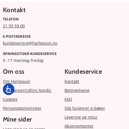
Kontakt
TELEFON
21 93 59 00
E-POSTADRESSE
kundeservice@harlequin.no
ÅPNINGSTIDER KUNDESERVICE
9 -17 mandag-fredag
Om oss
Kundeservice
Om Harlequin
Kontakt
Om HarperCollins Nordic
Betingelsene
Cookies
FAQ
Personopplysninger
Slik fungerer e-bøker
Levering og retur
Mine sider
Abonnementer