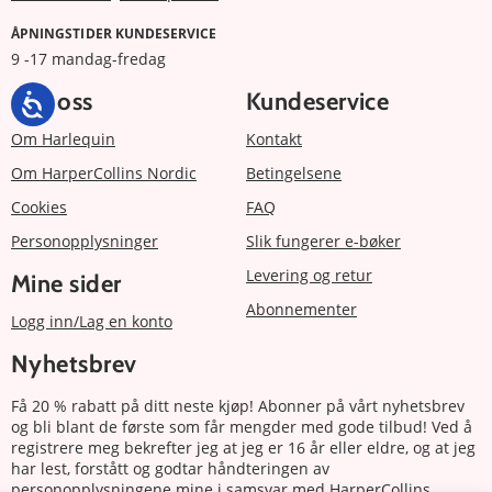
ÅPNINGSTIDER KUNDESERVICE
9 -17 mandag-fredag
Om oss
Kundeservice
Om Harlequin
Kontakt
Om HarperCollins Nordic
Betingelsene
Cookies
FAQ
Personopplysninger
Slik fungerer e-bøker
Levering og retur
Mine sider
Abonnementer
Logg inn/Lag en konto
Nyhetsbrev
Få 20 % rabatt på ditt neste kjøp! Abonner på vårt nyhetsbrev
og bli blant de første som får mengder med gode tilbud! Ved å
registrere meg bekrefter jeg at jeg er 16 år eller eldre, og at jeg
har lest, forstått og godtar håndteringen av
personopplysningene mine i samsvar med HarperCollins