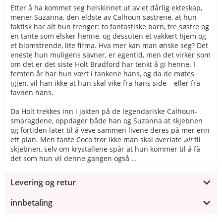
Etter å ha kommet seg helskinnet ut av et dårlig ekteskap,
mener Suzanna, den eldste av Calhoun søstrene, at hun
faktisk har alt hun trenger: to fantastiske barn, tre søstre og
en tante som elsker henne, og dessuten et vakkert hjem og
et blomstrende, lite firma. Hva mer kan man ønske seg? Det
eneste hun muligens savner, er egentid, men det virker som
om det er det siste Holt Bradford har tenkt å gi henne. I
femten år har hun vært i tankene hans, og da de møtes
igjen, vil han ikke at hun skal vike fra hans side – eller fra
favnen hans.
Da Holt trekkes inn i jakten på de legendariske Calhoun-
smaragdene, oppdager både han og Suzanna at skjebnen
og fortiden later til å veve sammen livene deres på mer enn
ett plan. Men tante Coco tror ikke man skal overlate
alt
til
skjebnen, selv om krystallene spår at hun kommer til å få
det som hun vil denne gangen også …
Levering og retur
innbetaling