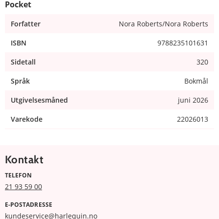
Pocket
Forfatter
Nora Roberts/Nora Roberts
ISBN
9788235101631
Sidetall
320
Språk
Bokmål
Utgivelsesmåned
juni 2026
Varekode
22026013
Kontakt
TELEFON
21 93 59 00
E-POSTADRESSE
kundeservice@harlequin.no