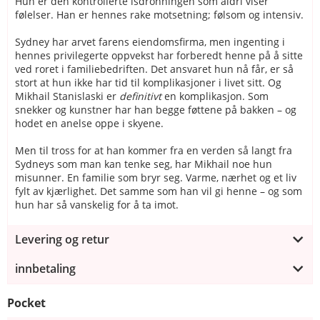
Hun er den kontrollerte isdronningen som aldri viser
følelser. Han er hennes rake motsetning; følsom og intensiv.
Sydney har arvet farens eiendomsfirma, men ingenting i
hennes privilegerte oppvekst har forberedt henne på å sitte
ved roret i familiebedriften. Det ansvaret hun nå får, er så
stort at hun ikke har tid til komplikasjoner i livet sitt. Og
Mikhail Stanislaski er
definitivt
en komplikasjon. Som
snekker og kunstner har han begge føttene på bakken – og
hodet en anelse oppe i skyene.
Men til tross for at han kommer fra en verden så langt fra
Sydneys som man kan tenke seg, har Mikhail noe hun
misunner. En familie som bryr seg. Varme, nærhet og et liv
fylt av kjærlighet. Det samme som han vil gi henne – og som
hun har så vanskelig for å ta imot.
Levering og retur
innbetaling
Pocket