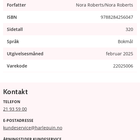
Forfatter
Nora Roberts/Nora Roberts
ISBN
9788284256047
Sidetall
320
Språk
Bokmål
Utgivelsesmåned
februar 2025
Varekode
22025006
Kontakt
TELEFON
21 93 59 00
E-POSTADRESSE
kundeservice@harlequin.no
ÅPNINGSTIDER KUNDESERVICE