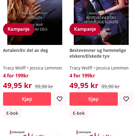
Kampanje
Kampanje
Avtalen/En del av deg
Bestevenner og hemmelige
elskere/Elskede tyv
Tracy Wolff
Jessica Lemmon
Tracy Wolff
Jessica Lemmon
4 for 199kr
4 for 199kr
49,95 kr
49,95 kr
99,90 kr
99,90 kr
Kjøp
Kjøp
E-bok
E-bok