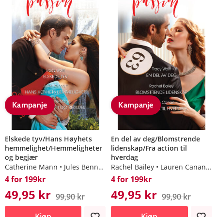
Kampanje
Kampanje
Elskede tyv/Hans Høyhets
En del av deg/Blomstrende
hemmelighet/Hemmeligheter
lidenskap/Fra action til
og begjær
hverdag
Catherine Mann
Jules Bennett
Rachel Bailey
Tracy Wolff
Lauren Canan
T
4 for 199kr
4 for 199kr
49,95 kr
49,95 kr
99,90 kr
99,90 kr
Kjøp
Kjøp