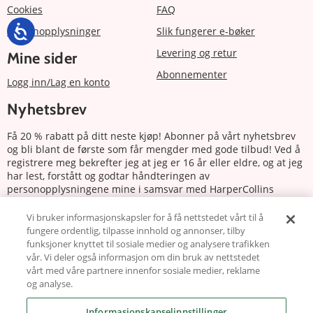
Cookies
FAQ
Personopplysninger
Slik fungerer e-bøker
Levering og retur
Mine sider
Abonnementer
Logg inn/Lag en konto
Nyhetsbrev
Få 20 % rabatt på ditt neste kjøp! Abonner på vårt nyhetsbrev
og bli blant de første som får mengder med gode tilbud! Ved å
registrere meg bekrefter jeg at jeg er 16 år eller eldre, og at jeg
har lest, forstått og godtar håndteringen av
personopplysningene mine i samsvar med HarperCollins
Nordics personvernerklæring.
Vi bruker informasjonskapsler for å få nettstedet vårt til å
fungere ordentlig, tilpasse innhold og annonser, tilby
Abonnere
funksjoner knyttet til sosiale medier og analysere trafikken
vår. Vi deler også informasjon om din bruk av nettstedet
Følg oss
vårt med våre partnere innenfor sosiale medier, reklame
og analyse.
Informasjonskapselinnstillinger