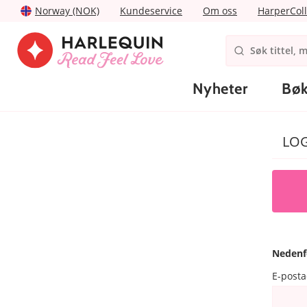
Norway (NOK)
Kundeservice
Om oss
HarperColl
Nyheter
Bøk
LO
Nedenf
E-post