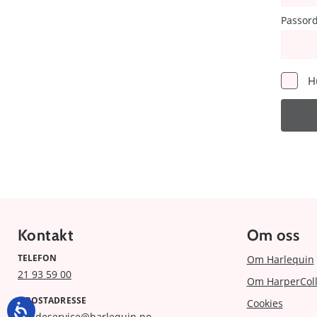
Passor
H
Kontakt
Om oss
TELEFON
Om Harlequin
21 93 59 00
Om HarperColl
E-POSTADRESSE
Cookies
kundeservice@harlequin.no