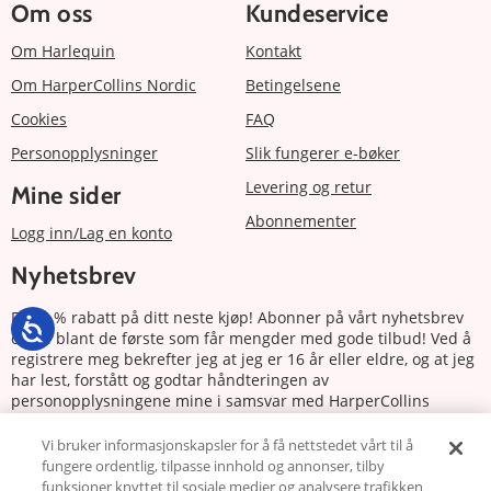
Om oss
Kundeservice
Om Harlequin
Kontakt
Om HarperCollins Nordic
Betingelsene
Cookies
FAQ
Personopplysninger
Slik fungerer e-bøker
Levering og retur
Mine sider
Abonnementer
Logg inn/Lag en konto
Nyhetsbrev
Få 20 % rabatt på ditt neste kjøp! Abonner på vårt nyhetsbrev
og bli blant de første som får mengder med gode tilbud! Ved å
registrere meg bekrefter jeg at jeg er 16 år eller eldre, og at jeg
har lest, forstått og godtar håndteringen av
personopplysningene mine i samsvar med HarperCollins
Nordics personvernerklæring.
Vi bruker informasjonskapsler for å få nettstedet vårt til å
fungere ordentlig, tilpasse innhold og annonser, tilby
Abonnere
funksjoner knyttet til sosiale medier og analysere trafikken