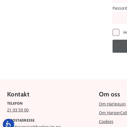
Passor
H
Kontakt
Om oss
TELEFON
Om Harlequin
21 93 59 00
Om HarperColl
E-POSTADRESSE
Cookies
kundeservice@harlequin.no