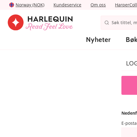
Norway (NOK)
Kundeservice
Om oss
HarperColl
Nyheter
Bøk
LO
Nedenf
E-post