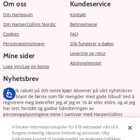
Om oss
Kundeservice
Om Harlequin
Kontakt
Om HarperCollins Nordic
Betingelsene
Cookies
FAQ
Personopplysninger
Slik fungerer e-bøker
Levering og retur
Mine sider
Abonnementer
Logg inn/Lag en konto
Nyhetsbrev
Få 20 % rabatt på ditt neste kjøp! Abonner på vårt nyhetsbrev
og bli blant de første som får mengder med gode tilbud! Ved å
registrere meg bekrefter jeg at jeg er 16 år eller eldre, og at jeg
har lest, forstått og godtar håndteringen av
personopplysningene mine i samsvar med HarperCollins
Nordics personvernerklæring.
Vi bruker informasjonskapsler for å få nettstedet vårt til å
fungere ordentlig, tilpasse innhold og annonser, tilby
Abonnere
funksjoner knyttet til sosiale medier og analysere trafikken