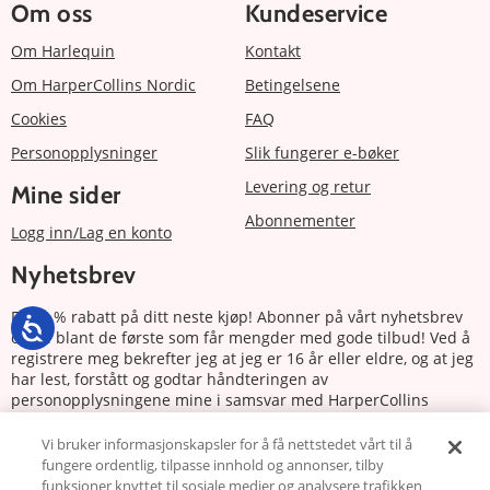
Om oss
Kundeservice
Om Harlequin
Kontakt
Om HarperCollins Nordic
Betingelsene
Cookies
FAQ
Personopplysninger
Slik fungerer e-bøker
Levering og retur
Mine sider
Abonnementer
Logg inn/Lag en konto
Nyhetsbrev
Få 20 % rabatt på ditt neste kjøp! Abonner på vårt nyhetsbrev
og bli blant de første som får mengder med gode tilbud! Ved å
registrere meg bekrefter jeg at jeg er 16 år eller eldre, og at jeg
har lest, forstått og godtar håndteringen av
personopplysningene mine i samsvar med HarperCollins
Nordics personvernerklæring.
Vi bruker informasjonskapsler for å få nettstedet vårt til å
fungere ordentlig, tilpasse innhold og annonser, tilby
Abonnere
funksjoner knyttet til sosiale medier og analysere trafikken