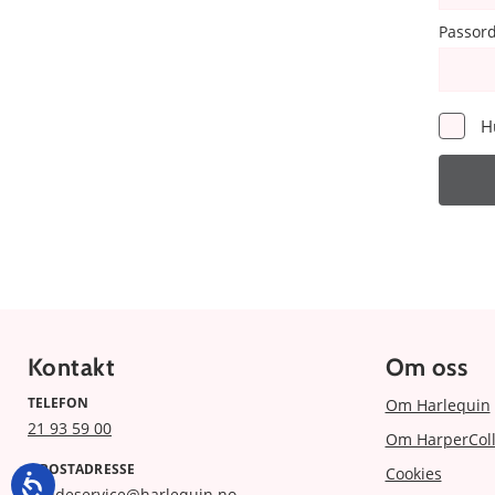
Passor
H
Kontakt
Om oss
TELEFON
Om Harlequin
21 93 59 00
Om HarperColl
E-POSTADRESSE
Cookies
kundeservice@harlequin.no