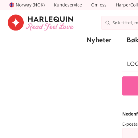
Norway (NOK)
Kundeservice
Om oss
HarperColl
Nyheter
Bøk
LO
Nedenf
E-post