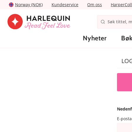
Norway (NOK)
Kundeservice
Om oss
HarperColl
Nyheter
Bøk
LO
Nedenf
E-post