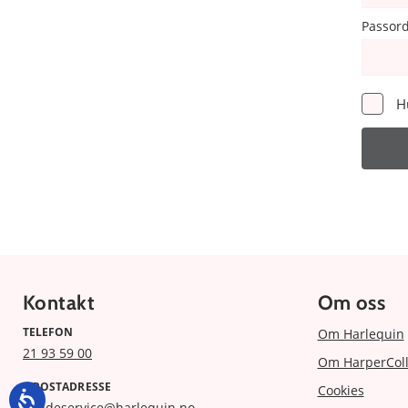
Passor
H
Kontakt
Om oss
TELEFON
Om Harlequin
21 93 59 00
Om HarperColl
E-POSTADRESSE
Cookies
kundeservice@harlequin.no