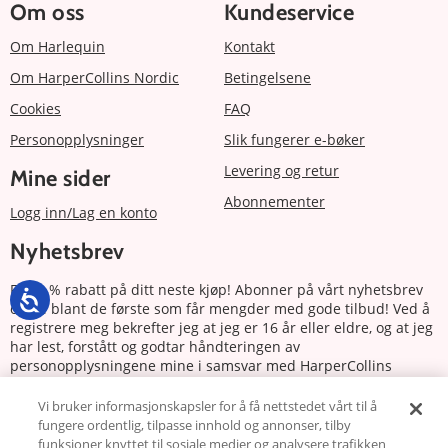
Om oss
Kundeservice
Om Harlequin
Kontakt
Om HarperCollins Nordic
Betingelsene
Cookies
FAQ
Personopplysninger
Slik fungerer e-bøker
Levering og retur
Mine sider
Abonnementer
Logg inn/Lag en konto
Nyhetsbrev
Få 20 % rabatt på ditt neste kjøp! Abonner på vårt nyhetsbrev
og bli blant de første som får mengder med gode tilbud! Ved å
registrere meg bekrefter jeg at jeg er 16 år eller eldre, og at jeg
har lest, forstått og godtar håndteringen av
personopplysningene mine i samsvar med HarperCollins
Nordics personvernerklæring.
Vi bruker informasjonskapsler for å få nettstedet vårt til å
fungere ordentlig, tilpasse innhold og annonser, tilby
Abonnere
funksjoner knyttet til sosiale medier og analysere trafikken