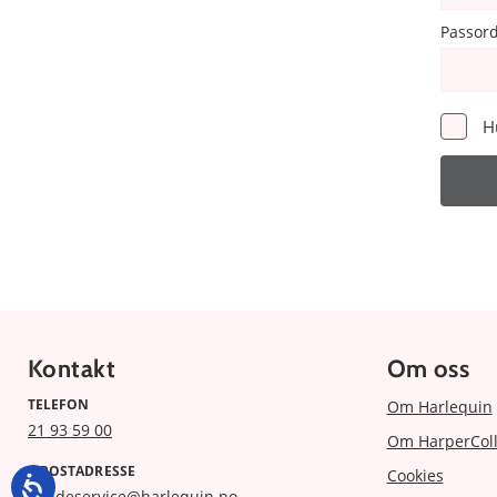
Passor
H
Kontakt
Om oss
TELEFON
Om Harlequin
21 93 59 00
Om HarperColl
E-POSTADRESSE
Cookies
kundeservice@harlequin.no