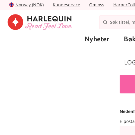
Norway (NOK)
Kundeservice
Om oss
HarperColl
Nyheter
Bøk
LO
Nedenf
E-post