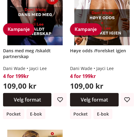
Kampanje
Kampanje
Dans med meg /Iskaldt
Høye odds /Forelsket igjen
partnerskap
Dani Wade
Jayci Lee
Dani Wade
Jayci Lee
4 for 199kr
4 for 199kr
109,00 kr
109,00 kr
Velg format
Velg format
Pocket
E-bok
Pocket
E-bok