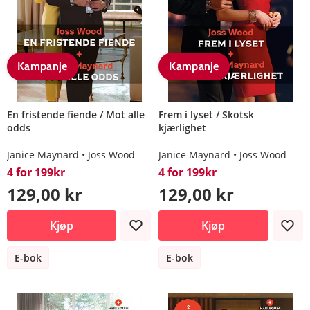
Kampanje
Kampanje
En fristende fiende / Mot alle
Frem i lyset / Skotsk
odds
kjærlighet
Janice Maynard
Joss Wood
Janice Maynard
Joss Wood
4 for 199kr
4 for 199kr
129,00 kr
129,00 kr
Kjøp
Kjøp
E-bok
E-bok