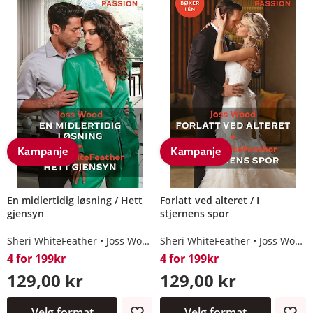
Kampanje
Kampanje
En midlertidig løsning / Hett
Forlatt ved alteret / I
gjensyn
stjernens spor
Sheri WhiteFeather
Joss Wood
Sheri WhiteFeather
Joss Wood
4 for 199kr
4 for 199kr
129,00 kr
129,00 kr
Velg format
Velg format