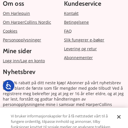
Om oss
Kundeservice
Om Harlequin
Kontakt
Om HarperCollins Nordic
Betingelsene
Cookies
FAQ
Personopplysninger
Slik fungerer e-bøker
Levering og retur
Mine sider
Abonnementer
Logg inn/Lag en konto
Nyhetsbrev
Få 20 % rabatt på ditt neste kjøp! Abonner på vårt nyhetsbrev
og bli blant de første som får mengder med gode tilbud! Ved å
registrere meg bekrefter jeg at jeg er 16 år eller eldre, og at jeg
har lest, forstått og godtar håndteringen av
personopplysningene mine i samsvar med HarperCollins
Nordics personvernerklæring.
Vi bruker informasjonskapsler for å få nettstedet vårt til å
fungere ordentlig, tilpasse innhold og annonser, tilby
Abonnere
funksjoner knyttet til sosiale medier og analysere trafikken