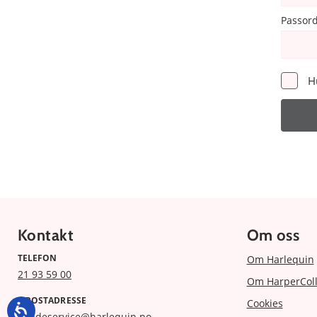
Passor
H
Kontakt
Om oss
TELEFON
Om Harlequin
21 93 59 00
Om HarperColl
E-POSTADRESSE
Cookies
kundeservice@harlequin.no