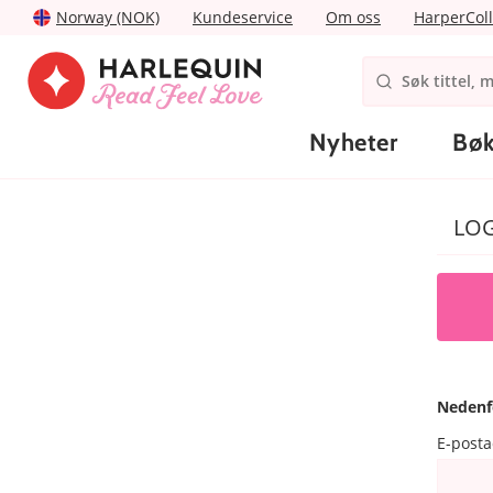
Norway (NOK)
Kundeservice
Om oss
HarperColl
Nyheter
Bøk
LO
Nedenf
E-post