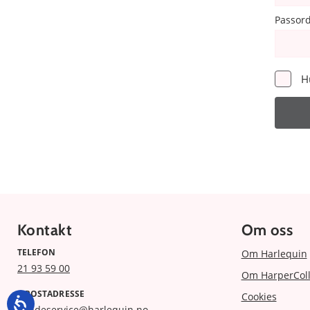
Passor
H
Kontakt
Om oss
TELEFON
Om Harlequin
21 93 59 00
Om HarperColl
E-POSTADRESSE
Cookies
kundeservice@harlequin.no