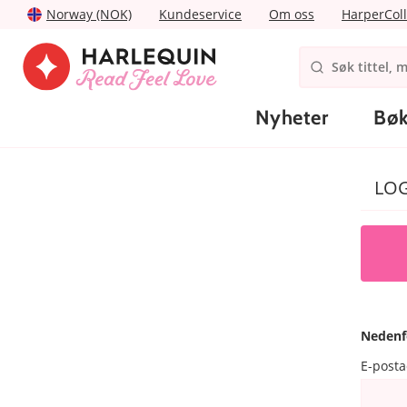
Norway (NOK)
Kundeservice
Om oss
HarperColl
Nyheter
Bøk
LO
Nedenf
E-post