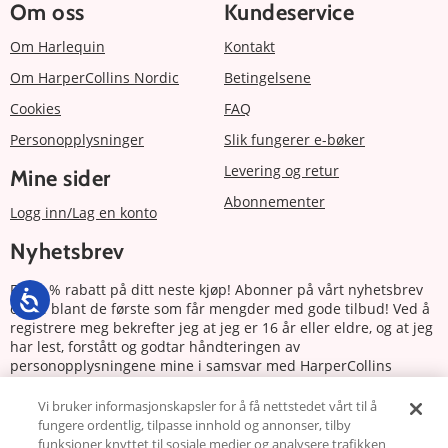
Om oss
Kundeservice
Om Harlequin
Kontakt
Om HarperCollins Nordic
Betingelsene
Cookies
FAQ
Personopplysninger
Slik fungerer e-bøker
Levering og retur
Mine sider
Abonnementer
Logg inn/Lag en konto
Nyhetsbrev
Få 20 % rabatt på ditt neste kjøp! Abonner på vårt nyhetsbrev
og bli blant de første som får mengder med gode tilbud! Ved å
registrere meg bekrefter jeg at jeg er 16 år eller eldre, og at jeg
har lest, forstått og godtar håndteringen av
personopplysningene mine i samsvar med HarperCollins
Nordics personvernerklæring.
Vi bruker informasjonskapsler for å få nettstedet vårt til å
fungere ordentlig, tilpasse innhold og annonser, tilby
Abonnere
funksjoner knyttet til sosiale medier og analysere trafikken