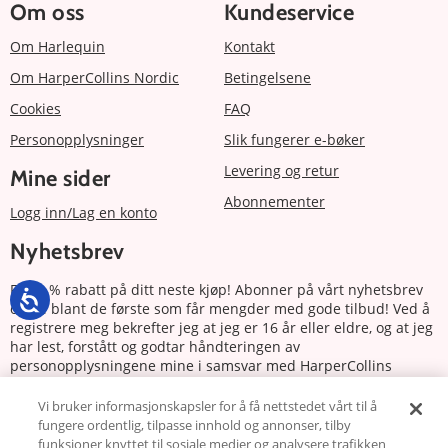
Om oss
Kundeservice
Om Harlequin
Kontakt
Om HarperCollins Nordic
Betingelsene
Cookies
FAQ
Personopplysninger
Slik fungerer e-bøker
Levering og retur
Mine sider
Abonnementer
Logg inn/Lag en konto
Nyhetsbrev
Få 20 % rabatt på ditt neste kjøp! Abonner på vårt nyhetsbrev
og bli blant de første som får mengder med gode tilbud! Ved å
registrere meg bekrefter jeg at jeg er 16 år eller eldre, og at jeg
har lest, forstått og godtar håndteringen av
personopplysningene mine i samsvar med HarperCollins
Nordics personvernerklæring.
Vi bruker informasjonskapsler for å få nettstedet vårt til å
fungere ordentlig, tilpasse innhold og annonser, tilby
Abonnere
funksjoner knyttet til sosiale medier og analysere trafikken