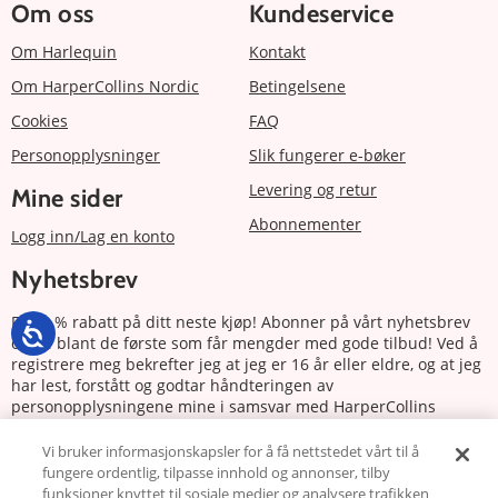
Om oss
Kundeservice
Om Harlequin
Kontakt
Om HarperCollins Nordic
Betingelsene
Cookies
FAQ
Personopplysninger
Slik fungerer e-bøker
Levering og retur
Mine sider
Abonnementer
Logg inn/Lag en konto
Nyhetsbrev
Få 20 % rabatt på ditt neste kjøp! Abonner på vårt nyhetsbrev
og bli blant de første som får mengder med gode tilbud! Ved å
registrere meg bekrefter jeg at jeg er 16 år eller eldre, og at jeg
har lest, forstått og godtar håndteringen av
personopplysningene mine i samsvar med HarperCollins
Nordics personvernerklæring.
Vi bruker informasjonskapsler for å få nettstedet vårt til å
fungere ordentlig, tilpasse innhold og annonser, tilby
Abonnere
funksjoner knyttet til sosiale medier og analysere trafikken