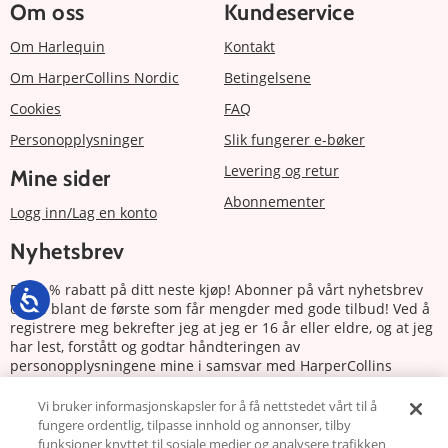
Om oss
Kundeservice
Om Harlequin
Kontakt
Om HarperCollins Nordic
Betingelsene
Cookies
FAQ
Personopplysninger
Slik fungerer e-bøker
Levering og retur
Mine sider
Abonnementer
Logg inn/Lag en konto
Nyhetsbrev
Få 20 % rabatt på ditt neste kjøp! Abonner på vårt nyhetsbrev
og bli blant de første som får mengder med gode tilbud! Ved å
registrere meg bekrefter jeg at jeg er 16 år eller eldre, og at jeg
har lest, forstått og godtar håndteringen av
personopplysningene mine i samsvar med HarperCollins
Nordics personvernerklæring.
Vi bruker informasjonskapsler for å få nettstedet vårt til å
fungere ordentlig, tilpasse innhold og annonser, tilby
Abonnere
funksjoner knyttet til sosiale medier og analysere trafikken