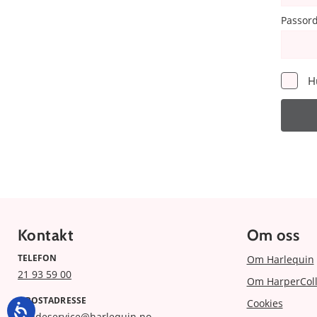
Passor
H
Kontakt
Om oss
TELEFON
Om Harlequin
21 93 59 00
Om HarperColl
E-POSTADRESSE
Cookies
kundeservice@harlequin.no