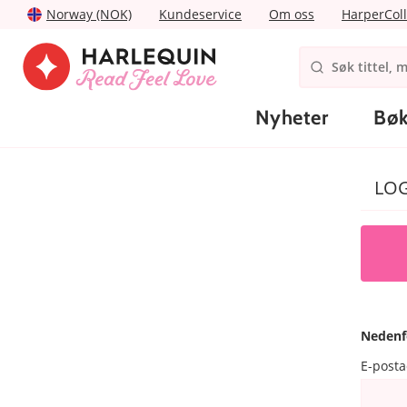
Norway (NOK)
Kundeservice
Om oss
HarperColl
Nyheter
Bøk
LO
Nedenf
E-post