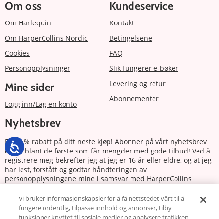
Om oss
Kundeservice
Om Harlequin
Kontakt
Om HarperCollins Nordic
Betingelsene
Cookies
FAQ
Personopplysninger
Slik fungerer e-bøker
Levering og retur
Mine sider
Abonnementer
Logg inn/Lag en konto
Nyhetsbrev
Få 20 % rabatt på ditt neste kjøp! Abonner på vårt nyhetsbrev
og bli blant de første som får mengder med gode tilbud! Ved å
registrere meg bekrefter jeg at jeg er 16 år eller eldre, og at jeg
har lest, forstått og godtar håndteringen av
personopplysningene mine i samsvar med HarperCollins
Nordics personvernerklæring.
Vi bruker informasjonskapsler for å få nettstedet vårt til å
fungere ordentlig, tilpasse innhold og annonser, tilby
Abonnere
funksjoner knyttet til sosiale medier og analysere trafikken