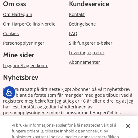
Om oss
Kundeservice
Om Harlequin
Kontakt
Om HarperCollins Nordic
Betingelsene
Cookies
FAQ
Personopplysninger
Slik fungerer e-bøker
Levering og retur
Mine sider
Abonnementer
Logg inn/Lag en konto
Nyhetsbrev
Få 20 % rabatt på ditt neste kjøp! Abonner på vårt nyhetsbrev
og bli blant de første som får mengder med gode tilbud! Ved å
registrere meg bekrefter jeg at jeg er 16 år eller eldre, og at jeg
har lest, forstått og godtar håndteringen av
personopplysningene mine i samsvar med HarperCollins
Nordics personvernerklæring.
Vi bruker informasjonskapsler for å få nettstedet vårt til å
fungere ordentlig, tilpasse innhold og annonser, tilby
Abonnere
funksjoner knyttet til sosiale medier og analysere trafikken